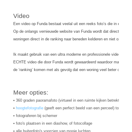
Video
Een video op Funda bestaat veelal uit een reeks foto’s die in een dia
Op de onlangs vernieuwde website van Funda wordt dat direct afgest
woningen direct in de ranking naar beneden kelderen en niet opvallen.
Ik maakt gebruik van een ultra moderne en professionele videocamera 
ECHTE video die door Funda wordt gewaardeerd waardoor makelaars,
de ‘ranking’ komen met als gevolg dat een woning veel beter opvalt 
Meer opties:
• 360 graden paoramafoto (virtueel in een ruimte kijken betrekt de kij
•
hoogtefotografie
(geeft een perfect beeld van een perceel) tot 8 mtr
• fotograferen bij schemer
• foto's plaatsen in een diashow, of fotocollage
• alle buitenfoto's voorzien van mooie luchten