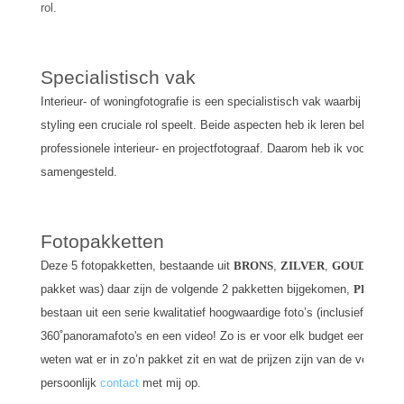
rol.
Specialistisch vak
Interieur- of woningfotografie is een specialistisch vak waarbij de sf
styling een cruciale rol speelt. Beide aspecten heb ik leren beheersen
professionele interieur- en projectfotograaf. Daarom heb ik voor u maa
samengesteld.
Fotopakketten
Deze 5 fotopakketten, bestaande uit
BRONS
,
ZILVER
,
GOUD
(waarb
pakket was) daar zijn de volgende 2 pakketten bijgekomen,
PLATIN
bestaan uit een serie kwalitatief hoogwaardige foto’s (inclusief hoogte
360
˚
panoramafoto's en een video! Zo is er voor elk budget een fraai p
weten wat er in zo’n pakket zit en wat de prijzen zijn van de verschi
persoonlijk
contact
met mij op.