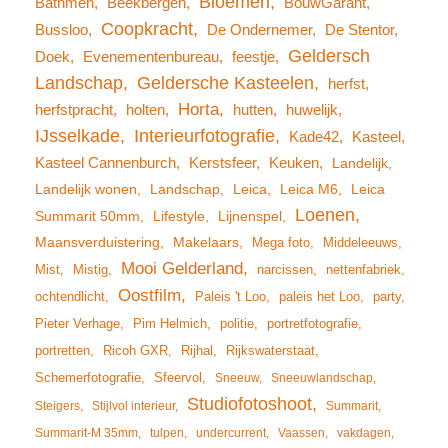
Bloemen
Bathmen
Beekbergen
BouwGarant
Coopkracht
Bussloo
De Ondernemer
De Stentor
Geldersch
Doek
Evenementenbureau
feestje
Landschap
Geldersche Kasteelen
herfst
Horta
herfstpracht
holten
hutten
huwelijk
IJsselkade
Interieurfotografie
Kade42
Kasteel
Kasteel Cannenburch
Kerstsfeer
Keuken
Landelijk
Landelijk wonen
Landschap
Leica
Leica M6
Leica
Loenen
Summarit 50mm
Lifestyle
Lijnenspel
Maansverduistering
Makelaars
Mega foto
Middeleeuws
Mooi Gelderland
Mist
Mistig
narcissen
nettenfabriek
Oostfilm
ochtendlicht
Paleis 't Loo
paleis het Loo
party
Pieter Verhage
Pim Helmich
politie
portretfotografie
portretten
Ricoh GXR
Rijhal
Rijkswaterstaat
Schemerfotografie
Sfeervol
Sneeuw
Sneeuwlandschap
Studiofotoshoot
Steigers
Stijlvol interieur
Summarit
Summarit-M 35mm
tulpen
undercurrent
Vaassen
vakdagen