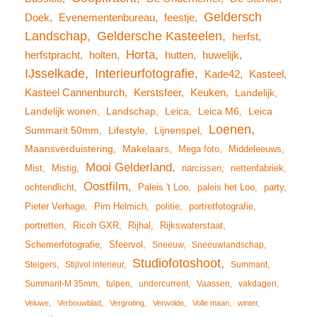
Geldersch
Doek
Evenementenbureau
feestje
Landschap
Geldersche Kasteelen
herfst
Horta
herfstpracht
holten
hutten
huwelijk
IJsselkade
Interieurfotografie
Kade42
Kasteel
Kasteel Cannenburch
Kerstsfeer
Keuken
Landelijk
Landelijk wonen
Landschap
Leica
Leica M6
Leica
Loenen
Summarit 50mm
Lifestyle
Lijnenspel
Maansverduistering
Makelaars
Mega foto
Middeleeuws
Mooi Gelderland
Mist
Mistig
narcissen
nettenfabriek
Oostfilm
ochtendlicht
Paleis 't Loo
paleis het Loo
party
Pieter Verhage
Pim Helmich
politie
portretfotografie
portretten
Ricoh GXR
Rijhal
Rijkswaterstaat
Schemerfotografie
Sfeervol
Sneeuw
Sneeuwlandschap
Studiofotoshoot
Steigers
Stijlvol interieur
Summarit
Summarit-M 35mm
tulpen
undercurrent
Vaassen
vakdagen
Veluwe
Verbouwblad
Vergroting
Verwolde
Volle maan
winter