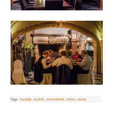
Tags:
huwelijk
,
bruiloft
,
steenfabriek
,
holten
,
winter