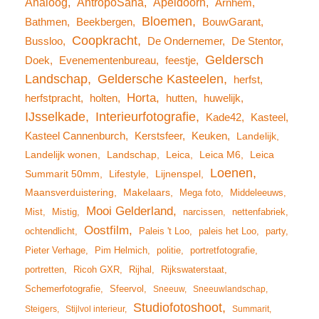
Analoog
AntropoSana
Apeldoorn
Arnhem
Bloemen
Bathmen
Beekbergen
BouwGarant
Coopkracht
Bussloo
De Ondernemer
De Stentor
Geldersch
Doek
Evenementenbureau
feestje
Landschap
Geldersche Kasteelen
herfst
Horta
herfstpracht
holten
hutten
huwelijk
IJsselkade
Interieurfotografie
Kade42
Kasteel
Kasteel Cannenburch
Kerstsfeer
Keuken
Landelijk
Landelijk wonen
Landschap
Leica
Leica M6
Leica
Loenen
Summarit 50mm
Lifestyle
Lijnenspel
Maansverduistering
Makelaars
Mega foto
Middeleeuws
Mooi Gelderland
Mist
Mistig
narcissen
nettenfabriek
Oostfilm
ochtendlicht
Paleis 't Loo
paleis het Loo
party
Pieter Verhage
Pim Helmich
politie
portretfotografie
portretten
Ricoh GXR
Rijhal
Rijkswaterstaat
Schemerfotografie
Sfeervol
Sneeuw
Sneeuwlandschap
Studiofotoshoot
Steigers
Stijlvol interieur
Summarit