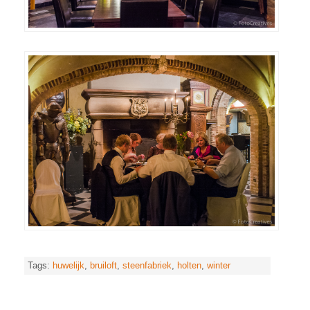
Tags:
huwelijk
,
bruiloft
,
steenfabriek
,
holten
,
winter