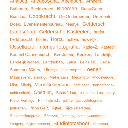
Analoog
AntropoSana
Apeldoorn
Arnhem
Bloemen
Bathmen
Beekbergen
BouwGarant
Coopkracht
Bussloo
De Ondernemer
De Stentor
Geldersch
Doek
Evenementenbureau
feestje
Landschap
Geldersche Kasteelen
herfst
Horta
herfstpracht
holten
hutten
huwelijk
IJsselkade
Interieurfotografie
Kade42
Kasteel
Kasteel Cannenburch
Kerstsfeer
Keuken
Landelijk
Landelijk wonen
Landschap
Leica
Leica M6
Leica
Loenen
Summarit 50mm
Lifestyle
Lijnenspel
Maansverduistering
Makelaars
Mega foto
Middeleeuws
Mooi Gelderland
Mist
Mistig
narcissen
nettenfabriek
Oostfilm
ochtendlicht
Paleis 't Loo
paleis het Loo
party
Pieter Verhage
Pim Helmich
politie
portretfotografie
portretten
Ricoh GXR
Rijhal
Rijkswaterstaat
Schemerfotografie
Sfeervol
Sneeuw
Sneeuwlandschap
Studiofotoshoot
Steigers
Stijlvol interieur
Summarit