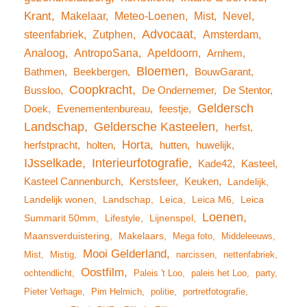
Krant
Makelaar
Meteo-Loenen
Mist
Nevel
Advocaat
steenfabriek
Zutphen
Amsterdam
Analoog
AntropoSana
Apeldoorn
Arnhem
Bloemen
Bathmen
Beekbergen
BouwGarant
Coopkracht
Bussloo
De Ondernemer
De Stentor
Geldersch
Doek
Evenementenbureau
feestje
Landschap
Geldersche Kasteelen
herfst
Horta
herfstpracht
holten
hutten
huwelijk
IJsselkade
Interieurfotografie
Kade42
Kasteel
Kasteel Cannenburch
Kerstsfeer
Keuken
Landelijk
Landelijk wonen
Landschap
Leica
Leica M6
Leica
Loenen
Summarit 50mm
Lifestyle
Lijnenspel
Maansverduistering
Makelaars
Mega foto
Middeleeuws
Mooi Gelderland
Mist
Mistig
narcissen
nettenfabriek
Oostfilm
ochtendlicht
Paleis 't Loo
paleis het Loo
party
Pieter Verhage
Pim Helmich
politie
portretfotografie