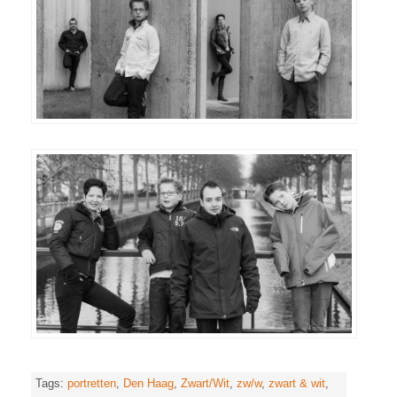
Tags:
portretten
,
Den Haag
,
Zwart/Wit
,
zw/w
,
zwart & wit
,