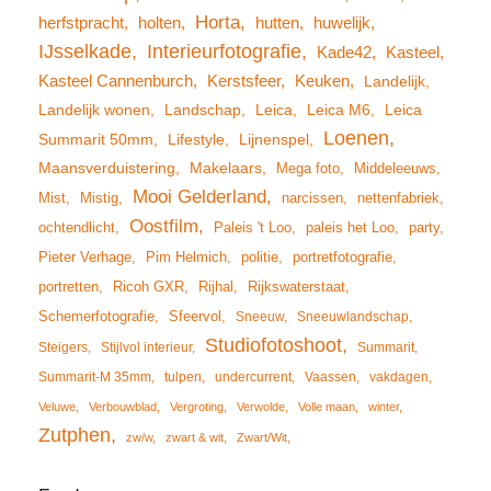
Horta
herfstpracht
holten
hutten
huwelijk
IJsselkade
Interieurfotografie
Kade42
Kasteel
Kasteel Cannenburch
Kerstsfeer
Keuken
Landelijk
Landelijk wonen
Landschap
Leica
Leica M6
Leica
Loenen
Summarit 50mm
Lifestyle
Lijnenspel
Maansverduistering
Makelaars
Mega foto
Middeleeuws
Mooi Gelderland
Mist
Mistig
narcissen
nettenfabriek
Oostfilm
ochtendlicht
Paleis 't Loo
paleis het Loo
party
Pieter Verhage
Pim Helmich
politie
portretfotografie
portretten
Ricoh GXR
Rijhal
Rijkswaterstaat
Schemerfotografie
Sfeervol
Sneeuw
Sneeuwlandschap
Studiofotoshoot
Steigers
Stijlvol interieur
Summarit
Summarit-M 35mm
tulpen
undercurrent
Vaassen
vakdagen
Veluwe
Verbouwblad
Vergroting
Verwolde
Volle maan
winter
Zutphen
zw/w
zwart & wit
Zwart/Wit