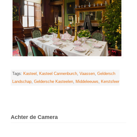
Tags:
Kasteel
,
Kasteel Cannenburch
,
Vaassen
,
Geldersch
Landschap
,
Geldersche Kasteelen
,
Middeleeuws
,
Kerstsfeer
Achter de Camera